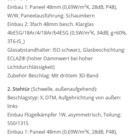
Einbau 1: Paneel 48mm (0,69W/m²K, 28dB, P48),
W/W, Paneelausführung: Schaumkern
Einbau 2: 3fach 48mm besch. Klarglas
4bESG/18Ar/4/18Ar/b4ESG (0,5W/m²K, 34dB, g=60%,
3T6-IS_)
Glasabstandhalter: ISO schwarz, Glasbeschichtung:
ECLAZ® (hoher Dämmwert bei hoher
Lichtdurchlässigkeit)
Zubehör Beschlag: Mit drittem 3D-Band
2. Stehtür
(Schwelle, außenaufgehend):
Beschlagstyp: X, DTM, Aufgehrichtung von außen:
links
Einbau Flügelkämpfer 1W, asymmetrisch, Teilung:
550/1315
Einbau 1: Paneel 48mm (0,69W/m²K, 28dB, P48),