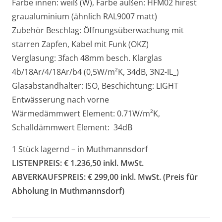
Farbe innen: weiß (W), Farbe außen: HFM02 hirest
graualuminium (ähnlich RAL9007 matt)
Zubehör Beschlag: Öffnungsüberwachung mit
starren Zapfen, Kabel mit Funk (OKZ)
Verglasung: 3fach 48mm besch. Klarglas
4b/18Ar/4/18Ar/b4 (0,5W/m²K, 34dB, 3N2-IL_)
Glasabstandhalter: ISO, Beschichtung: LIGHT
Entwässerung nach vorne
Wärmedämmwert Element: 0.71W/m²K,
Schalldämmwert Element: 34dB
1 Stück lagernd – in Muthmannsdorf
LISTENPREIS: € 1.236,50 inkl. MwSt.
ABVERKAUFSPREIS: € 299,00 inkl. MwSt. (Preis für
Abholung in Muthmannsdorf)