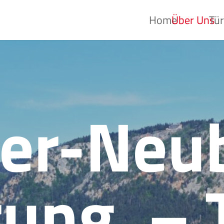
Home
Über Uns
Tü
er-Neu
rung, – 