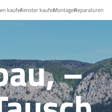
ren kaufen
Fenster kaufen
Montagen
Reparaturen
bau, –
Tausch