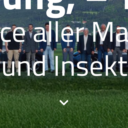
ce aller M
und Insek