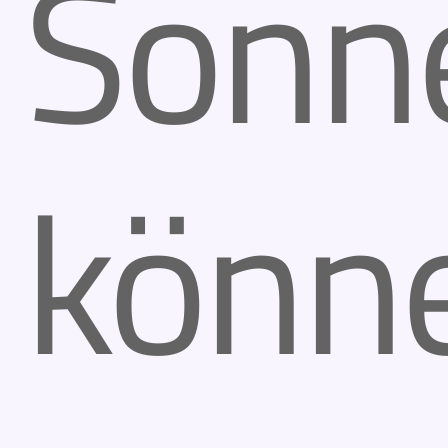
Sonn
könn