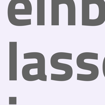
ein
las