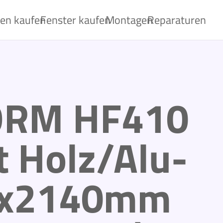
ren kaufen
Fenster kaufen
Montagen
Reparaturen
ORM HF410
 Holz/Alu-
0x2140mm