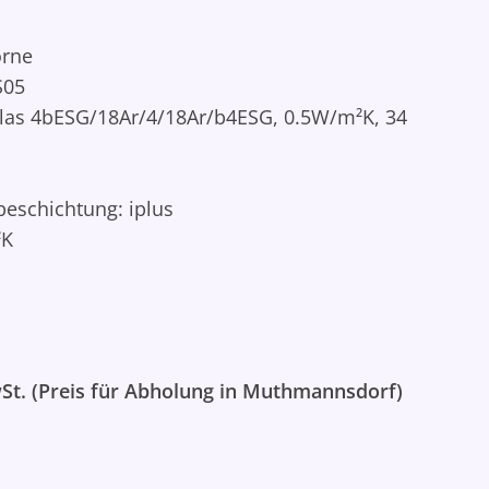
orne
S05
las 4bESG/18Ar/4/18Ar/b4ESG, 0.5W/m²K, 34
beschichtung: iplus
²K
St. (Preis für Abholung in Muthmannsdorf)