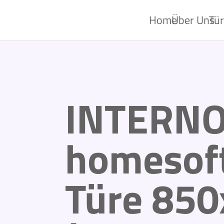
Home
Über Uns
Tü
INTERN
homesoft
Türe 85