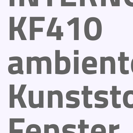
KF410
ambient
Kunststo
Fenster